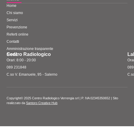
Home
Chi siamo
Servizi
Prevenzione
Referti online
Contatti
Amministrazione trasparente
Sedi
Centro Radiologico
La
Orari: 8:00 - 20:00
Orar
089 231848
089
C.so V. Emanuele, 95 - Salerno
C.s
Copyright© 2025 Centro Radiologico Verrengia srl | P. IVA 02345350652 | Sito
realizzato da
Santoro Creative Hub