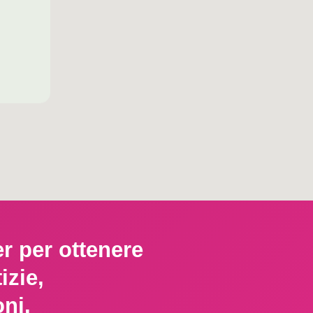
er per ottenere
izie,
ni.