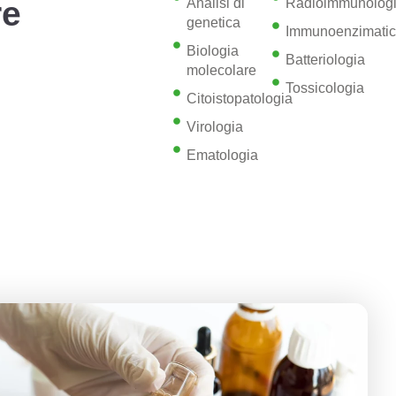
re
Analisi di
Radioimmunolog
genetica
Immunoenzimati
Biologia
Batteriologia
molecolare
Tossicologia
Citoistopatologia
Virologia
Ematologia