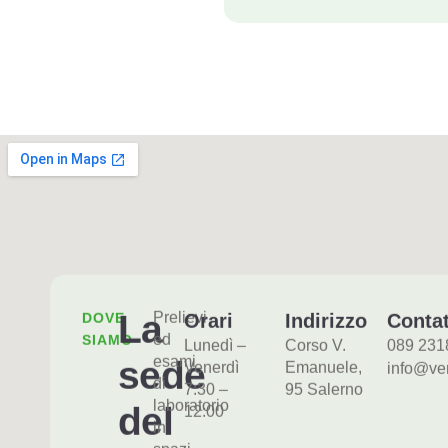
La
Prelievi
DOVE
Orari
Indirizzo
Contat
ed
SIAMO
Lunedì –
Corso V.
089 231
esami
sede
Venerdì
Emanuele,
info@ver
di
7:30 –
95 Salerno
laboratorio
del
12:00
in