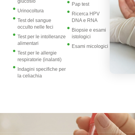
glucosio
Pap test
Urinocoltura
Ricerca HPV
Test del sangue
DNA e RNA
occulto nelle feci
Biopsie e esami
Test per le intolleranze
istologici
alimentari
Esami micologici
Test per le allergie
respiratorie (inalanti)
Indagini specifiche per
la celiachia