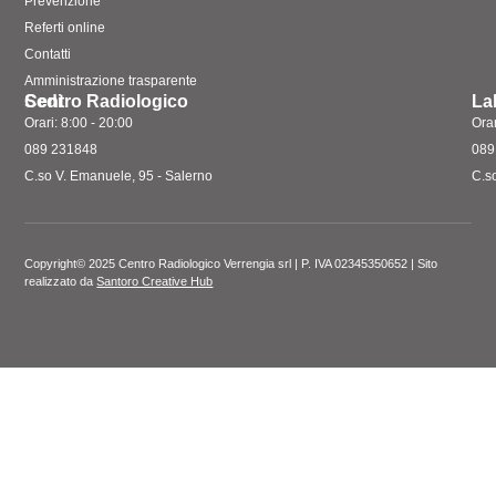
Prevenzione
Referti online
Contatti
Amministrazione trasparente
Sedi
Centro Radiologico
La
Orari: 8:00 - 20:00
Orar
089 231848
089
C.so V. Emanuele, 95 - Salerno
C.s
Copyright© 2025 Centro Radiologico Verrengia srl | P. IVA 02345350652 | Sito
realizzato da
Santoro Creative Hub