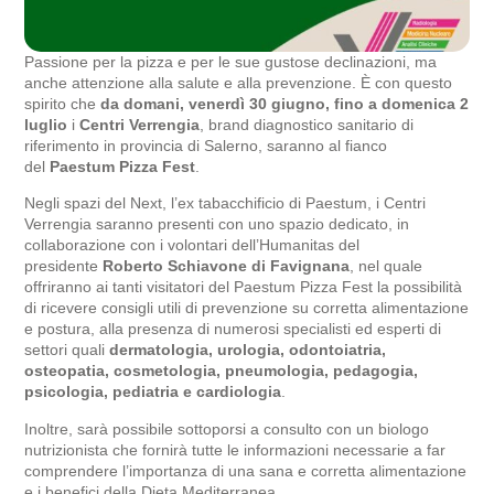
Passione per la pizza e per le sue gustose declinazioni, ma
anche attenzione alla salute e alla prevenzione. È con questo
spirito che
da domani, venerdì 30 giugno, fino a domenica 2
luglio
i
Centri
Verrengia
, brand diagnostico sanitario di
riferimento in provincia di Salerno, saranno al fianco
del
Paestum Pizza Fest
.
Negli spazi del Next, l’ex tabacchificio di Paestum, i Centri
Verrengia saranno presenti con uno spazio dedicato, in
collaborazione con i volontari dell’Humanitas del
presidente
Roberto Schiavone di Favignana
, nel quale
offriranno ai tanti visitatori del Paestum Pizza Fest la possibilità
di ricevere consigli utili di prevenzione su corretta alimentazione
e postura, alla presenza di numerosi specialisti ed esperti di
settori quali
dermatologia, urologia, odontoiatria,
osteopatia, cosmetologia, pneumologia, pedagogia,
psicologia, pediatria e cardiologia
.
Inoltre, sarà possibile sottoporsi a consulto con un biologo
nutrizionista che fornirà tutte le informazioni necessarie a far
comprendere l’importanza di una sana e corretta alimentazione
e i benefici della Dieta Mediterranea.