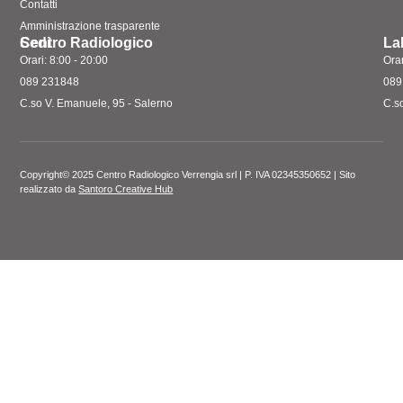
Contatti
Amministrazione trasparente
Sedi
Centro Radiologico
La
Orari: 8:00 - 20:00
Orar
089 231848
089
C.so V. Emanuele, 95 - Salerno
C.s
Copyright© 2025 Centro Radiologico Verrengia srl | P. IVA 02345350652 | Sito
realizzato da
Santoro Creative Hub